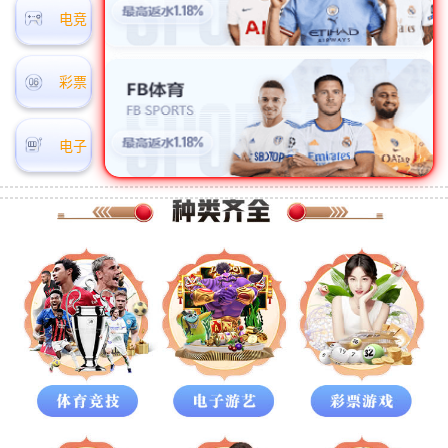
电竞
彩票
电子