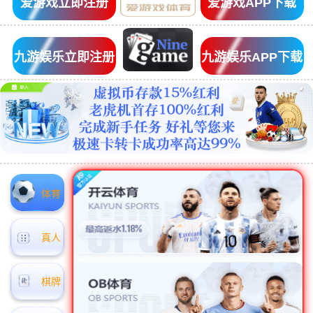
爱游戏立即注册
爱游戏APP下载
九游娱乐立即注册
九游娱乐APP下载
体育
真人
棋牌