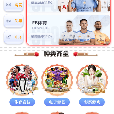
电竞
彩票
电子